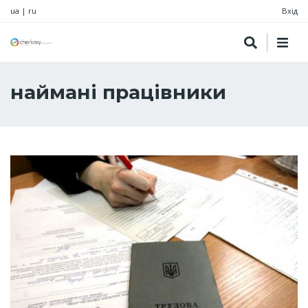
ua
|
ru
Вхід
наймані працівники