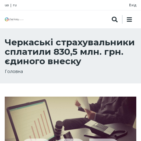
ua
|
ru
Вхід
Черкаські страхувальники
сплатили 830,5 млн. грн.
єдиного внеску
Рядок
Головна
навіґації