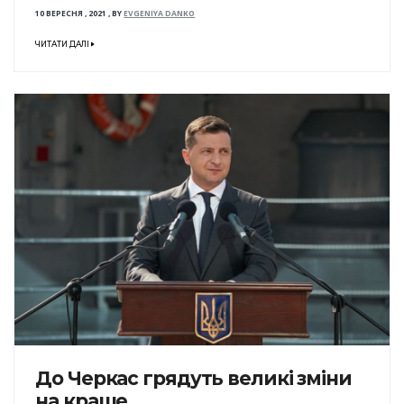
10 ВЕРЕСНЯ , 2021
,
BY
EVGENIYA DANKO
ЧИТАТИ ДАЛІ
До Черкас грядуть великі зміни
на краще