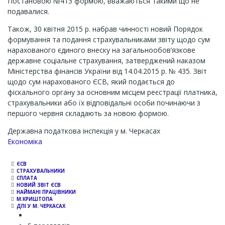
Постановою №413 формою, вважаються такими що не
подавалися.
Також, 30 квітня 2015 р. набрав чинності новий Порядок
формування та подання страхувальниками звіту щодо сум
нарахованого єдиного внеску на загальнообов’язкове
державне соціальне страхування, затверджений наказом
Міністерства фінансів України від 14.04.2015 р. № 435. Звіт
щодо сум нарахованого ЄСВ, який подається до
фіскального органу за основним місцем реєстрації платника,
страхувальники або їх відповідальні особи починаючи з
першого червня складають за новою формою.
Державна податкова інспекція у м. Черкасах
Економіка
ЄСВ
СТРАХУВАЛЬНИКИ
СПЛАТА
НОВИЙ ЗВІТ ЄСВ
НАЙМАНІ ПРАЦІВНИКИ
М.КРИШТОПА
ДПІ У М. ЧЕРКАСАХ