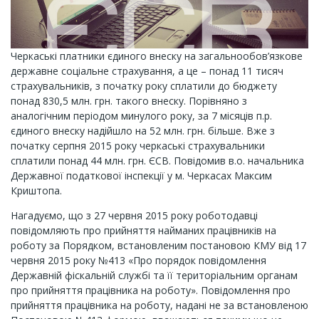
Черкаські платники єдиного внеску на загальнообов’язкове
державне соціальне страхування, а це – понад 11 тисяч
страхувальників, з початку року сплатили до бюджету
понад 830,5 млн. грн. такого внеску. Порівняно з
аналогічним періодом минулого року, за 7 місяців п.р.
єдиного внеску надійшло на 52 млн. грн. більше. Вже з
початку серпня 2015 року черкаські страхувальники
сплатили понад 44 млн. грн. ЄСВ. Повідомив в.о. начальника
Державної податкової інспекції у м. Черкасах Максим
Криштопа.
Нагадуємо, що з 27 червня 2015 року роботодавці
повідомляють про прийняття найманих працівників на
роботу за Порядком, встановленим постановою КМУ від 17
червня 2015 року №413 «Про порядок повідомлення
Державній фіскальній службі та її територіальним органам
про прийняття працівника на роботу». Повідомлення про
прийняття працівника на роботу, надані не за встановленою