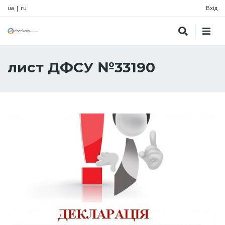
ua
|
ru
Вхід
лист ДФСУ №33190