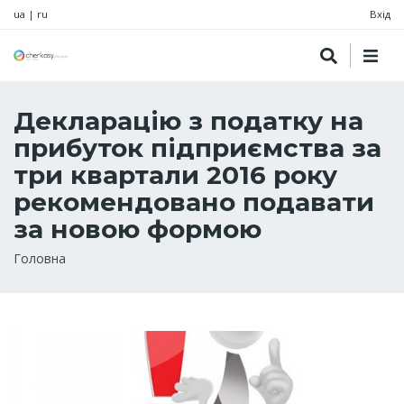
ua
|
ru
Вхід
Декларацію з податку на
прибуток підприємства за
три квартали 2016 року
рекомендовано подавати
за новою формою
Рядок
Головна
навіґації