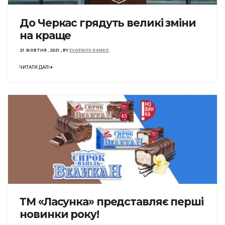
До Черкас грядуть великі зміни
на краще
21 ЖОВТНЯ , 2021
,
BY
EVGENIYA DANKO
ЧИТАТИ ДАЛІ
ТМ «Ласунка» представляє перші
новинки року!