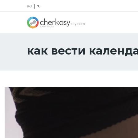
ua
|
ru
как вести календ