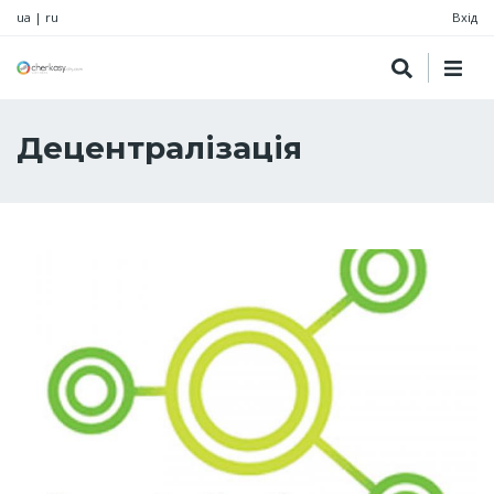
ua
|
ru
Вхід
Децентралізація