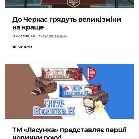
До Черкас грядуть великі зміни
на краще
21 ЖОВТНЯ , 2021
,
BY
EVGENIYA DANKO
ЧИТАТИ ДАЛІ
ТМ «Ласунка» представляє перші
новинки року!