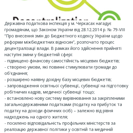
Державна податкова інспекція у м. Черкасах нагадує
громадянам, що Законом України від 28.12.2014 р. № 79-VIII
“Про внесення змін до Бюджетного кодексу України щодо
реформи міжбюджетних відносин”, розпочато процес
децентралізації влади. В рамках його здійснення прийняті
наступні зміни у бюджетній сфері:
- підвищено фінансову самостійність місцевих бюджетів;
- створено умови, які повинні стимулювати громади до
об'єднання;
- розширено наявну дохідну базу місцевих бюджетів;
- запровадження освітньої субвенції, субвенції на підготовку
робітничих кадрів, медичної субвенції тощо;
- встановлено нову систему вирівнювання за закріпленими
загальнодержавними податками (податку на прибуток та
податку на доходи фізичних осіб) – залежно від рівня
надходжень на одного жителя;
- посилено відповідальність профільних міністерств за
реалізацію державної політики у освітній та медичній