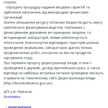
галузях;
- спрощено процедуру надання місцевих гарантій та
здійснення запозичень від міжнародних фінансових
організацій.
Значне збільшення ресурсу обласних бюджетів дасть змогу
забезпечити фінансування видатків, пов’язаних з
фінансуванням державних ветеринарних лікарень та
ветеринарних лабораторій, якими забезпечується
епізоотичне благополуччя відповідних територій шляхом
проведення лікувальних, лабораторно-діагностичних,
профілактичних робіт, контролю за якістю продуктів
харчування тощо.
Про переваги процесу децентралізації влади, етапи її
проведення в державі, досвід європейських країн, а також
відповіді на найбільш актуальні питання громадяни зможуть
отримати на тематичному сайті Децентралізація влади
(http://decentralization.gov.ua/).
ДПІ у м. Черкасах
Економіка
ДЕЦЕНТРАЛІЗАЦІЯ