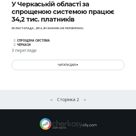
У Черкаській області за
спрощеною системою працює
34,2 тис. платників
05 ЛИСТОПАДА , 2014
,
BY
АНОНІМ (НЕ ПЕРЕВІРЕНО)
СПРОЩЕНА СИСТЕМА
ЧЕРКАСИ
3 перегляди
ЧИТАТИ ДАЛІ
Розбивка
на
‹‹
Сторінка 2
››
Попередня сторінка
Наступна сторінка
сторінки