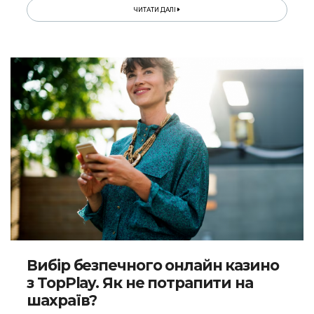
ЧИТАТИ ДАЛІ
Вибір безпечного онлайн казино
з TopPlay. Як не потрапити на
шахраїв?