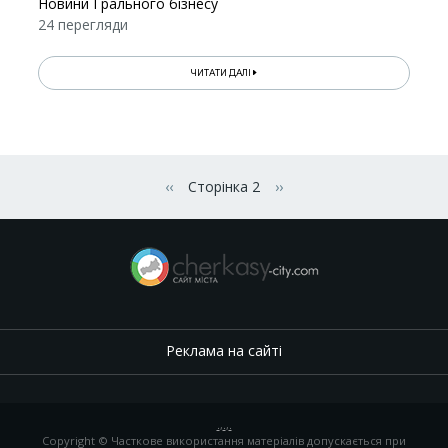
Новини Грального бізнесу
24 перегляди
ЧИТАТИ ДАЛІ
Розбивка
на
‹‹
Сторінка 2
››
Попередня сторінка
Наступна сторінка
сторінки
Реклама на сайті
.
,
.
,
.
Copyright © Часткове використання матеріалів допускається при