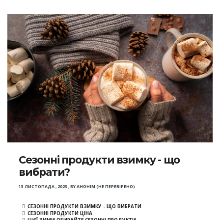
Сезонні продукти взимку - що
вибрати?
13 ЛИСТОПАДА , 2023
,
BY
АНОНІМ (НЕ ПЕРЕВІРЕНО)
СЕЗОННІ ПРОДУКТИ ВЗИМКУ - ЩО ВИБРАТИ
СЕЗОННІ ПРОДУКТИ ЦІНА