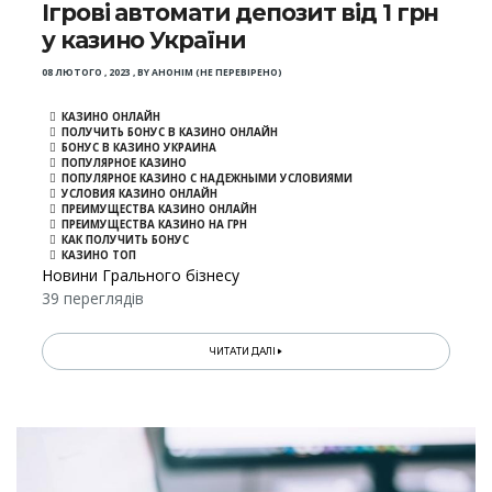
Ігрові автомати депозит від 1 грн
у казино України
08 ЛЮТОГО , 2023
,
BY
АНОНІМ (НЕ ПЕРЕВІРЕНО)
КАЗИНО ОНЛАЙН
ПОЛУЧИТЬ БОНУС В КАЗИНО ОНЛАЙН
БОНУС В КАЗИНО УКРАИНА
ПОПУЛЯРНОЕ КАЗИНО
ПОПУЛЯРНОЕ КАЗИНО С НАДЕЖНЫМИ УСЛОВИЯМИ
УСЛОВИЯ КАЗИНО ОНЛАЙН
ПРЕИМУЩЕСТВА КАЗИНО ОНЛАЙН
ПРЕИМУЩЕСТВА КАЗИНО НА ГРН
КАК ПОЛУЧИТЬ БОНУС
КАЗИНО ТОП
Новини Грального бізнесу
39 переглядів
ЧИТАТИ ДАЛІ