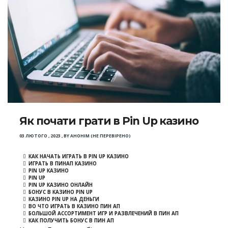
Як почати грати в Pin Up казино
03 ЛЮТОГО , 2023
,
BY
АНОНІМ (НЕ ПЕРЕВІРЕНО)
КАК НАЧАТЬ ИГРАТЬ В PIN UP КАЗИНО
ИГРАТЬ В ПИНАП КАЗИНО
PIN UP КАЗИНО
PIN UP
PIN UP КАЗИНО ОНЛАЙН
БОНУС В КАЗИНО PIN UP
КАЗИНО PIN UP НА ДЕНЬГИ
ВО ЧТО ИГРАТЬ В КАЗИНО ПИН АП
БОЛЬШОЙ АССОРТИМЕНТ ИГР И РАЗВЛЕЧЕНИЙ В ПИН АП
КАК ПОЛУЧИТЬ БОНУС В ПИН АП