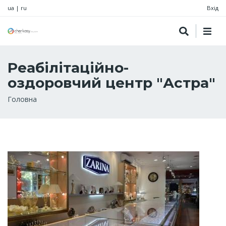
ua
|
ru
Вхід
Реабілітаційно-
оздоровчий центр "Астра"
Рядок
Головна
навіґації