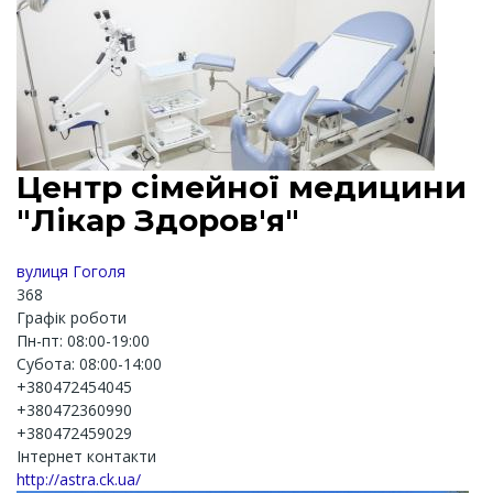
Центр сімейної медицини
"Лікар Здоров'я"
вулиця Гоголя
368
Графік роботи
Пн-пт: 08:00-19:00
Субота: 08:00-14:00
+380472454045
+380472360990
+380472459029
Інтернет контакти
http://astra.ck.ua/