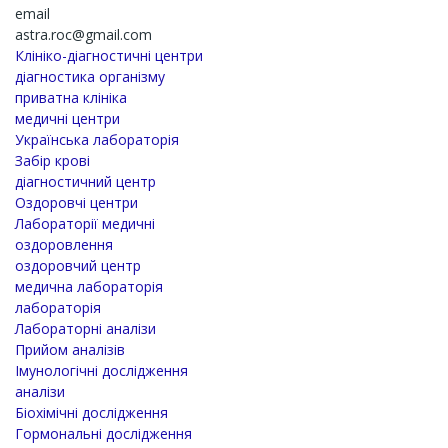
email
astra.roc@gmail.com
Клініко-діагностичні центри
діагностика організму
приватна клініка
медичні центри
Українська лабораторія
Забір крові
діагностичний центр
Оздоровчі центри
Лабораторії медичні
оздоровлення
оздоровчий центр
медична лабораторія
лабораторія
Лабораторні аналізи
Прийом аналізів
Імунологічні дослідження
аналізи
Біохімічні дослідження
Гормональні дослідження