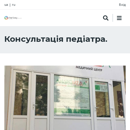
ua
|
ru
Вхід
Консультація педіатра.