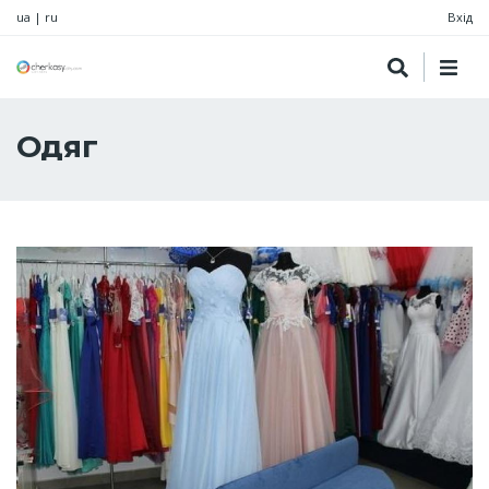
ua
|
ru
Вхід
Одяг