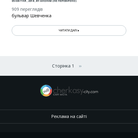
05 КВІТНЯ , 2018
,
BY
АНОНІМ (НЕ ПЕРЕВІРЕНО)
909 переглядів
бульвар Шевченка
ЧИТАТИ ДАЛІ
Розбивка
на
Сторінка 1
››
Наступна сторінка
сторінки
Реклама на сайті