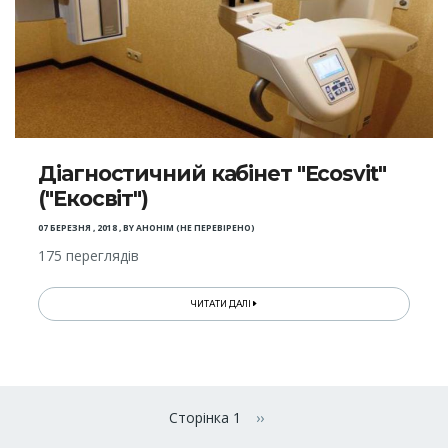
Діагностичний кабінет "Ecosvit"
("Екосвіт")
07 БЕРЕЗНЯ , 2018
,
BY
АНОНІМ (НЕ ПЕРЕВІРЕНО)
175 переглядів
ЧИТАТИ ДАЛІ
Розбивка
на
Сторінка 1
››
Наступна сторінка
сторінки