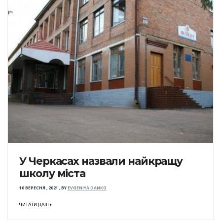
У Черкасах назвали найкращу
школу міста
10 ВЕРЕСНЯ , 2021
,
BY
EVGENIYA DANKO
ЧИТАТИ ДАЛІ