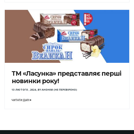
ТМ «Ласунка» представляє перші
новинки року!
13 ЛЮТОГО , 2024
,
BY
АНОНІМ (НЕ ПЕРЕВІРЕНО)
ЧИТАТИ ДАЛІ