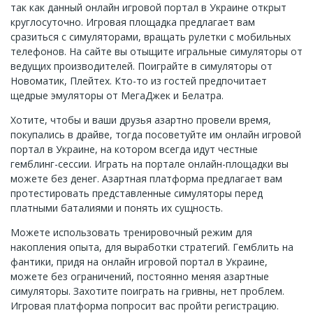
так как данный онлайн игровой портал в Украине открыт
круглосуточно. Игровая площадка предлагает вам
сразиться с симуляторами, вращать рулетки с мобильных
телефонов. На сайте вы отыщите игральные симуляторы от
ведущих производителей. Поиграйте в симуляторы от
Новоматик, Плейтех. Кто-то из гостей предпочитает
щедрые эмуляторы от МегаДжек и Белатра.
Хотите, чтобы и ваши друзья азартно провели время,
покупались в драйве, тогда посоветуйте им онлайн игровой
портал в Украине, на котором всегда идут честные
гемблинг-сессии. Играть на портале онлайн-площадки вы
можете без денег. Азартная платформа предлагает вам
протестировать представленные симуляторы перед
платными баталиями и понять их сущность.
Можете использовать тренировочный режим для
накопления опыта, для выработки стратегий. Гемблить на
фантики, придя на онлайн игровой портал в Украине,
можете без ограничений, постоянно меняя азартные
симуляторы. Захотите поиграть на гривны, нет проблем.
Игровая платформа попросит вас пройти регистрацию.