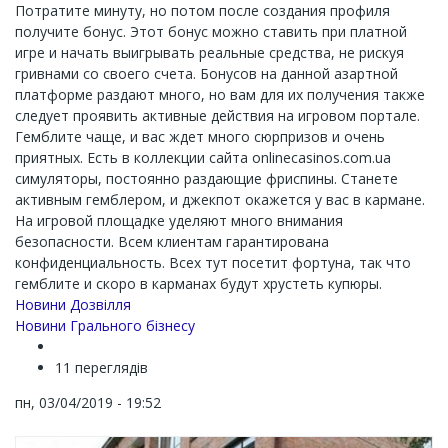
Потратите минуту, но потом после создания профиля
получите бонус. Этот бонус можно ставить при платной
игре и начать выигрывать реальные средства, не рискуя
гривнами со своего счета. Бонусов на данной азартной
платформе раздают много, но вам для их получения также
следует проявить активные действия на игровом портале.
Гемблите чаще, и вас ждет много сюрпризов и очень
приятных. Есть в коллекции сайта onlinecasinos.com.ua
симуляторы, постоянно раздающие фриспины. Станете
активным гемблером, и джекпот окажется у вас в кармане.
На игровой площадке уделяют много внимания
безопасности. Всем клиентам гарантирована
конфиденциальность. Всех тут посетит фортуна, так что
гемблите и скоро в карманах будут хрустеть купюры.
Новини Дозвілля
Новини Грального бізнесу
11 переглядів
пн, 03/04/2019 - 19:52