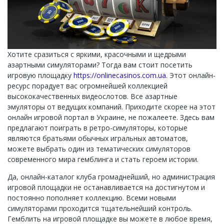
Хотите сразиться с яркими, красочными и щедрыми
азартными симуляторами? Тогда вам стоит посетить
игровую площадку
https://onlinecasinos.com.ua
. Этот онлайн-
ресурс порадует вас огромнейшей коллекцией
высококачественных видеослотов. Все азартные
эмуляторы от ведущих компаний. Приходите скорее на этот
онлайн игровой портал в Украине, не пожалеете. Здесь вам
предлагают поиграть в ретро-симуляторы, которые
являются братьями обычных игральных автоматов,
можете выбрать один из тематических симуляторов
современного мира гемблинга и стать героем истории.
Да, онлайн-каталог клуба громаднейший, но администрация
игровой площадки не останавливается на достигнутом и
постоянно пополняет коллекцию. Всеми новыми
симуляторами проходится тщательнейший контроль.
Гемблить на игровой площадке вы можете в любое время,