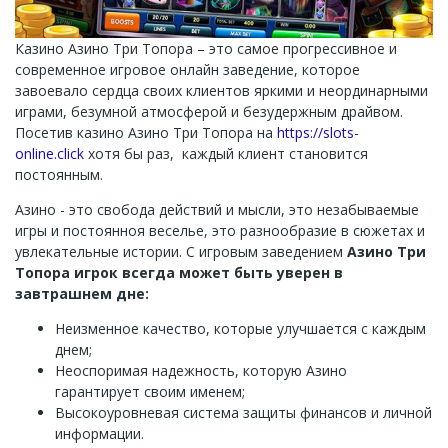
Казино Азино Три Топора – это самое прогрессивное и
современное игровое онлайн заведение, которое
завоевало сердца своих клиентов яркими и неординарными
играми, безумной атмосферой и безудержным драйвом.
Посетив казино Азино Три Топора на
https://slots-
online.click
хотя бы раз, каждый клиент становится
постоянным.
Азино - это свобода действий и мысли, это незабываемые
игры и постоянноя веселье, это разнообразие в сюжетах и
увлекательные истории. С игровым заведением
Азино Три
Топора игрок всегда может быть уверен в
завтрашнем дне:
Неизменное качество, которые улучшается с каждым
днем;
Неоспоримая надежность, которую Азино
гарантирует своим именем;
Высокоуровневая система защиты финансов и личной
информации.