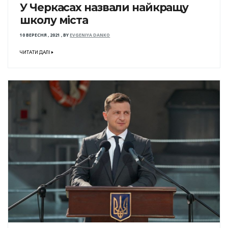
У Черкасах назвали найкращу
школу міста
10 ВЕРЕСНЯ , 2021
,
BY
EVGENIYA DANKO
ЧИТАТИ ДАЛІ