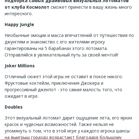
подборка самых драйвовых визуальных лотоматов
от клуба Космолот
сможет принести в вашу жизнь много
интересного.
Happy Jungle
Необычные эмоции и масса впечатлений от путешествия по
джунглям и знакомство с его жителями игроку
гарантированы на 5 барабанах этого лотомата.
Отправляйся в увлекательный путь за своей мечтой!
Joker Millions
Отличный сюжет этой игры не оставит в покое никого.
Фруктовые коктейли, приключения Джокера и
прогрессивный джекпот - это самая малость того, что
ожидает в игре.
Doubles
Этот визуальный лотомат дарит ощущение лета, его ярких
красок и чудесных возможностей. Также нельзя не
упомянуть о том, что в этой игре у каждого игрока шансы
на выигрыш гораздо возрастают благодаря большому