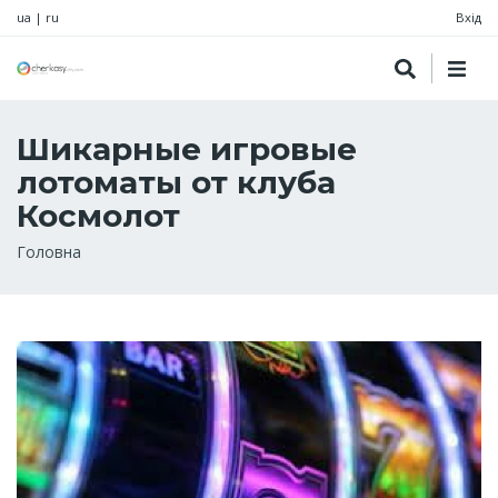
ua
|
ru
Вхід
Шикарные игровые
лотоматы от клуба
Космолот
Рядок
Головна
навіґації