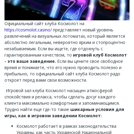
Официальный сайт клуба Космолот на
https://cosmolot.casino/
представляет новый уровень
развлечений на визуальных лотоматах, который является
абсолютно легальным, невероятно ярким и стопроцентно
незабываемым. Если вы ищете, где отдохнуть с
гарантированным качеством, то
игровой клуб Космолот
- это ваше заведение.
Если вы цените свое свободное
время и понимаете, что его нужно проводить полезно и
прибыльно, то официальный сайт клуба Космолот радо
откроет перед вами свои возможности.
Игровой зал клуба Космолот насыщен атмосферой
спокойствия и релакса, чтобы сделать досуг каждого
клиента максимально комфортным и запоминающимся.
Трудно найти еще где-то такие
шикарные условия для
игры, как в игровом заведении Космолот:
Космолот работает в рамках законодательства
Украины, как часть Украинской Национальной