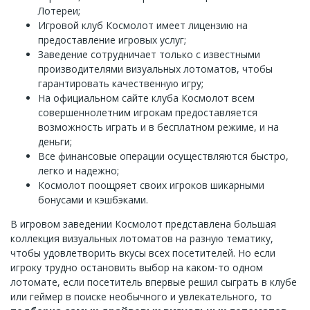
Лотереи;
Игровой клуб Космолот имеет лицензию на
предоставление игровых услуг;
Заведение сотрудничает только с известными
производителями визуальных лотоматов, чтобы
гарантировать качественную игру;
На официальном сайте клуба Космолот всем
совершеннолетним игрокам предоставляется
возможность играть и в бесплатном режиме, и на
деньги;
Все финансовые операции осуществляются быстро,
легко и надежно;
Космолот поощряет своих игроков шикарными
бонусами и кэшбэками.
В игровом заведении Космолот представлена большая
коллекция визуальных лотоматов на разную тематику,
чтобы удовлетворить вкусы всех посетителей. Но если
игроку трудно остановить выбор на каком-то одном
лотомате, если посетитель впервые решил сыграть в клубе
или геймер в поиске необычного и увлекательного, то