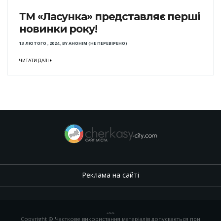
ТМ «Ласунка» представляє перші
новинки року!
13 ЛЮТОГО , 2024
,
BY
АНОНІМ (НЕ ПЕРЕВІРЕНО)
ЧИТАТИ ДАЛІ
Реклама на сайті
.
,
.
,
.
Copyright © Часткове використання матеріалів допускається при