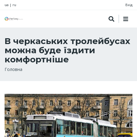
ua
|
ru
Вхід
В черкаських тролейбусах
можна буде їздити
комфортніше
Рядок
Головна
навіґації