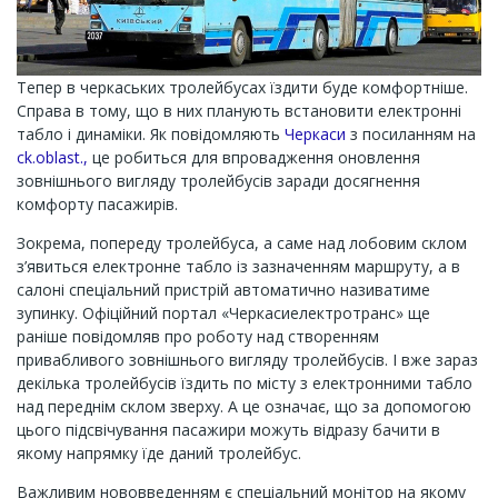
Тепер в черкаських тролейбусах їздити буде комфортніше.
Справа в тому, що в них планують встановити електронні
табло і динаміки. Як повідомляють
Черкаси
з посиланням на
ck.oblast.,
це робиться для впровадження оновлення
зовнішнього вигляду тролейбусів заради досягнення
комфорту пасажирів.
Зокрема, попереду тролейбуса, а саме над лобовим склом
з’явиться електронне табло із зазначенням маршруту, а в
салоні спеціальний пристрій автоматично називатиме
зупинку. Офіційний портал «Черкасиелектротранс» ще
раніше повідомляв про роботу над створенням
привабливого зовнішнього вигляду тролейбусів. І вже зараз
декілька тролейбусів їздить по місту з електронними табло
над переднім склом зверху. А це означає, що за допомогою
цього підсвічування пасажири можуть відразу бачити в
якому напрямку їде даний тролейбус.
Важливим нововведенням є спеціальний монітор на якому