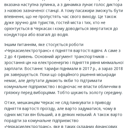
вказана наступна зупинка, а з динаміка лунає голос диктора
з назвою зазначеної станції. А тому пасажири зможуть бути
впевненні, що не пропустять час свого виходу. Це також
дуже зручно для туристів, гостей міста і тих, хто не
орієнтується в Черкасах і кому доводиться звертатися до
кондуктора або взагалі до водія.
Іншим питанням, яке стосується роботи
«Черкасиелектротранс» є підняття вартості вдвічі. А саме з
2 до 4 гривень. Основний аргумент транспортників –
зростання цін на електроенергію і підняття рівня мінімальної
зарплати. Востаннє тарифи піднімали в 2017 р., а зараз 2018
рік завершується. Поки що офіційного рішення міськради
немає, але депутати думають якби то підтримати
комунальне підприємство і водночас не впасти обличчям в
грязюку перед виборцями. Тобто шукають золоту середину.
Отже, мешканцям Черкас не слід панікувати з приводу
підняття вартості проїзду, але варто задуматися, чому в
одних містах він більший, а в деяких низький. А також варто
порадіти за комунальне підприємство
«Черкасиелектротранс», яке в таких складних фінансових