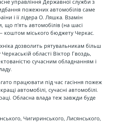
ласне управління Державної служби з
ридбання пожежних автомобілів саме
ни і її лідера О. Ляшка. Взамін
 що п’ять автомобілів (на шасі
 – коштом міського бюджету Черкас.
техніка дозволить рятувальникам більш
Черкаській області Віктор Гвоздь,
ктованістю сучасним обладнанням і
ладу.
гато працювати під час гасіння пожеж
кращі автомобілі, сучасні автомобілі.
аці. Обласна влада теж завжди буде
нського, Чигиринського, Лисянського,