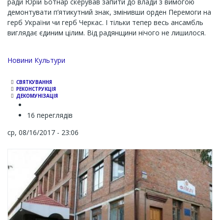
ради Юрій Ботнар скерував запити до влади з вимогою
демонтувати п’ятикутний знак, змінивши орден Перемоги на
герб України чи герб Черкас. І тільки тепер весь ансамбль
виглядає єдиним цілим. Від радянщини нічого не лишилося.
Новини Культури
СВЯТКУВАННЯ
РЕКОНСТРУКЦІЯ
ДЕКОМУНІЗАЦІЯ
16 переглядів
ср, 08/16/2017 - 23:06