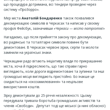
що процедура дотримана, всі тендери проведені через
систему «ПроЗорро».
Мер міста
Анатолій Бондаренко
також похвалився
декомунізацією символів в Черкасах та написав у своєму
профілі Фейсбук, зазначивши
«Черкаси — місто патріотів!»
Нагадаємо, що після прийняття закону про декомунізацію,
всі радянські та тоталітарні символи повинні бути
демонтовані. В Черкасах червоні зірки, серпи та молоти
замінили на українські знаки.
Черкащани радо вітають ініціативу влади по прикрашанню
міста, хоча й підкреслюють, що такі справи гарно
виглядають, коли дороги відремонтовані та зупинки та інші
громадські місця виглядають пристойно. Бо інакше це
скидається на «окозамилювання» та нецільове
використання коштів.
Зірку демонтували до 25-річчя незалежності. Цьому
передувала тривала боротьба громадських активістів та
членів «Свободи». Депутат тоді ще міської (а нині обласної)