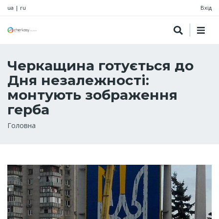
ua
|
ru
Вхід
Черкащина готується до
Дня незалежності:
монтують зображення
герба
Рядок
Головна
навіґації