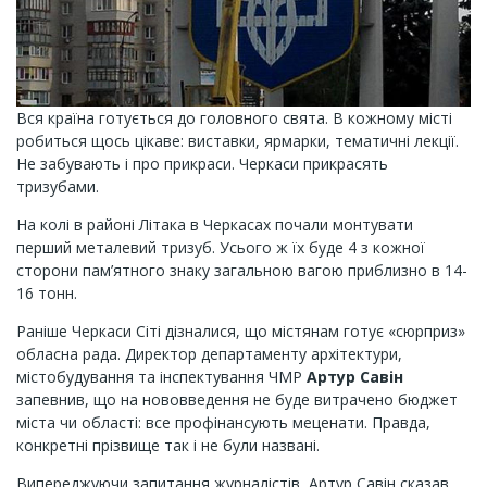
Вся країна готується до головного свята. В кожному місті
робиться щось цікаве: виставки, ярмарки, тематичні лекції.
Не забувають і про прикраси. Черкаси прикрасять
тризубами.
На колі в районі Літака в Черкасах почали монтувати
перший металевий тризуб. Усього ж їх буде 4 з кожної
сторони пам’ятного знаку загальною вагою приблизно в 14-
16 тонн.
Раніше Черкаси Сіті дізналися, що містянам готує «сюрприз»
обласна рада. Директор департаменту архітектури,
містобудування та інспектування ЧМР
Артур Савін
запевнив, що на нововведення не буде витрачено бюджет
міста чи області: все профінансують меценати. Правда,
конкретні прізвище так і не були названі.
Випереджуючи запитання журналістів, Артур Савін сказав,