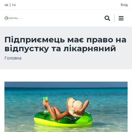
ua
|
ru
Вхід
Підприємець має право на
відпустку та лікарняний
Рядок
Головна
навіґації