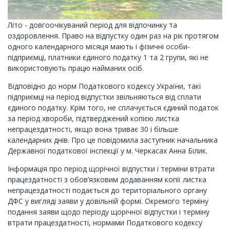
Літо - довгоочікуваний період для відпочинку та
оздоровлення. Право на відпустку один раз на рік протягом
одного календарного місяця мають і фізичні особи-
підприємці, платники єдиного податку 1 та 2 групи, які не
використовують працю найманих осіб.
Відповідно до норм Податкового кодексу України, такі
підприємці на період відпустки звільняються від сплати
єдиного податку. Крім того, не сплачується єдиний податок
за період хвороби, підтверджений копією листка
непрацездатності, якщо вона триває 30 і більше
календарних днів. Про це повідомила заступник начальника
Державної податкової інспекції у м. Черкасах Анна Білик.
Інформація про період щорічної відпустки і терміни втрати
працездатності з обов’язковим додаванням копії листка
непрацездатності подається до територіального органу
ДФС у вигляді заяви у довільній формі. Окремого терміну
подання заяви щодо періоду щорічної відпустки і терміну
втрати працездатності, нормами Податкового кодексу