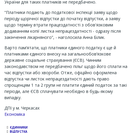
України для таких платників не передбачено.
“Платники подають до податкової інспекції заяву щодо
періоду щорічної відпустки до початку відпустки, а заяву
щодо терміну втрати працездатності з обов'язковим
додаванням копії листка непрацездатності - одразу після
закінчення лікарняного”, - наголосила Анна Білик.
Варто пам’ятати, що платники єдиного податку є ще й
платниками єдиного внеску на загальнообов’язкове
державне соціальне страхування (ЄСВ). Чинним
законодавством не передбачено пільг щодо його сплати на
час відпустки або хвороби. Отже, офіційно оформлена
відпустка чи листок непрацездатності дають право
спрощенцям 1 та 2 групи не платити єдиний податок за такі
періоди, але ЄСВ сплачувати необхідно в будь-якому
випадку.
ДПІ у м. Черкасах
Економіка
ЄДИННИКИ
ВІДПУСТКА