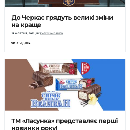
До Черкас грядуть великі зміни
на краще
21 ЖОВТНЯ , 2021
,
BY
EVGENIYA DANKO
ЧИТАТИ ДАЛІ
ТМ «Ласунка» представляє перші
новинки року!