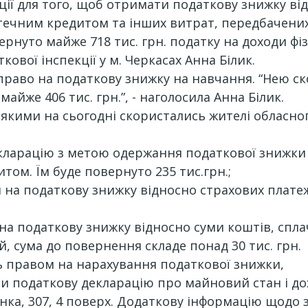
ції для того, щоб отримати податкову знижку ві
отечним кредитом та інших витрат, передбачени
нуто майже 718 тис. грн. податку на доходи фіз
ової інспекції у м. Черкасах Анна Білик.
раво на податкову знижку на навчання. “Нею ск
айже 406 тис. грн.”, - наголосила Анна Білик.
 якими на сьогодні скористались жителі обласно
кларацію з метою одержання податкової знижки 
ом. Їм буде повернуто 235 тис.грн.;
на податкову знижку відносно страхових платежі
на податкову знижку відносно суми коштів, спла
 сума до повернення складе понад 30 тис. грн.
ь правом на нарахування податкової знижки,
ти податкову декларацію про майновий стан і дох
нка, 307, 4 поверх. Додаткову інформацію щодо