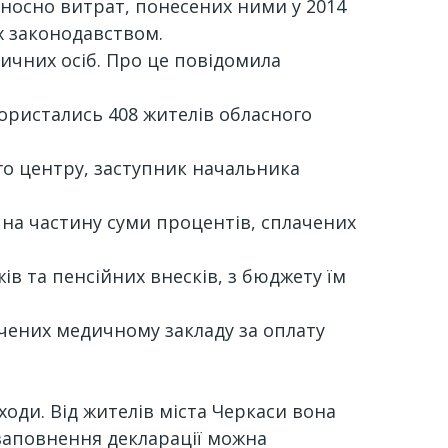
дносно витрат, понесених ними у 2014
х законодавством.
ичних осіб. Про це повідомила
ористались 408 жителів обласного
го центру, заступник начальника
на частину суми процентів, сплачених
в та пенсійних внесків, з бюджету їм
чених медичному закладу за оплату
оди. Від жителів міста Черкаси вона
 заповнення декларації можна