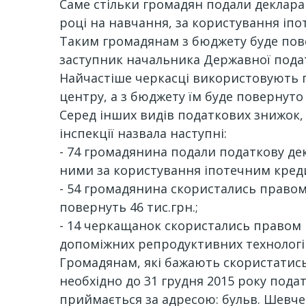
Саме стільки громадян подали деклара
році на навчання, за користування іп
Таким громадянам з бюджету буде повер
заступник начальника Державної податк
Найчастіше черкасці використовують п
центру, а з бюджету їм буде повернуто м
Серед інших видів податкових знижок,
інспекції назвала наступні:
- 74 громадянина подали податкову де
ними за користування іпотечним кредит
- 54 громадянина скористались правом 
повернуть 46 тис.грн.;
- 14 черкащанок скористались правом 
допоміжних репродуктивних технологій,
Громадянам, які бажають скористатис
необхідно до 31 грудня 2015 року пода
приймається за адресою: бульв. Шевче