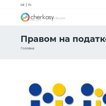
ua
|
ru
Правом на податк
Рядок
Головна
навіґації