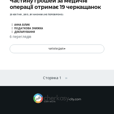
Частину грошей за медичні
операції отримає 19 черкащанок
23 КВІТНЯ , 2015
,
BY
АНОНІМ (НЕ ПЕРЕВІРЕНО)
АННА БІЛИК
ПОДАТКОВА ЗНИЖКА
ДЕКЛАРУВАННЯ
6 переглядів
ЧИТАТИ ДАЛІ
Розбивка
на
Сторінка 1
››
Наступна сторінка
сторінки