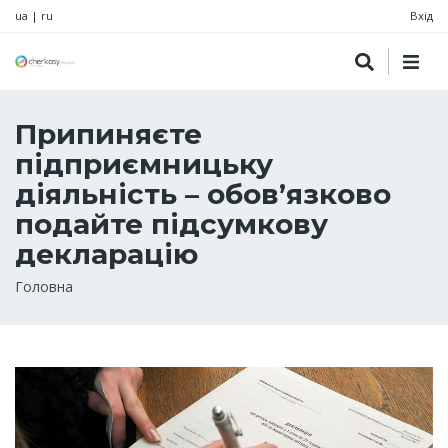
ua
|
ru
Вхід
Припиняєте
підприємницьку
діяльність – обов’язково
подайте підсумкову
декларацію
Рядок
Головна
навіґації