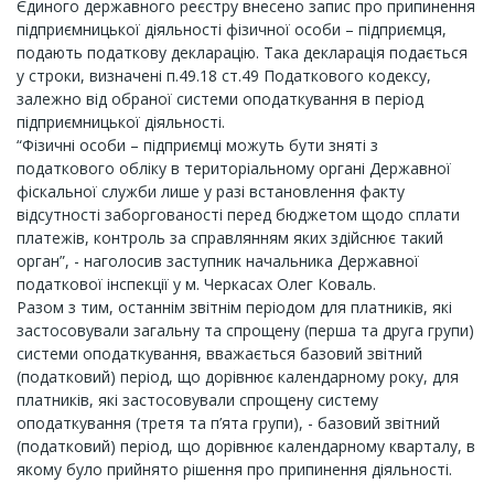
Єдиного державного реєстру внесено запис про припинення
підприємницької діяльності фізичної особи – підприємця,
подають податкову декларацію. Така декларація подається
у строки, визначені п.49.18 ст.49 Податкового кодексу,
залежно від обраної системи оподаткування в період
підприємницької діяльності.
“Фізичні особи – підприємці можуть бути зняті з
податкового обліку в територіальному органі Державної
фіскальної служби лише у разі встановлення факту
відсутності заборгованості перед бюджетом щодо сплати
платежів, контроль за справлянням яких здійснює такий
орган”, - наголосив заступник начальника Державної
податкової інспекції у м. Черкасах Олег Коваль.
Разом з тим, останнім звітнім періодом для платників, які
застосовували загальну та спрощену (перша та друга групи)
системи оподаткування, вважається базовий звітний
(податковий) період, що дорівнює календарному року, для
платників, які застосовували спрощену систему
оподаткування (третя та п’ята групи), - базовий звітний
(податковий) період, що дорівнює календарному кварталу, в
якому було прийнято рішення про припинення діяльності.