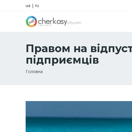
ua
|
ru
Правом на відпус
підприємців
Рядок
Головна
навіґації