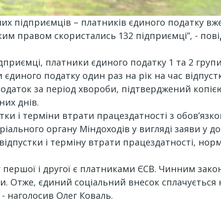
них підприємців – платників єдиного податку вж
 таким правом скористались 132 підприємці”, - по
ідприємці, платники єдиного податку 1 та 2 гру
и єдиного податку один раз на рік на час відпу
податок за період хвороби, підтверджений копією
них днів.
тки і терміни втрати працездатності з обов’язк
іального органу Міндоходів у вигляді заяви у д
відпустки і терміну втрати працездатності, нор
 першої і другої є платниками ЄСВ. Чинним зак
би. Отже, єдиний соціальний внесок сплачується 
 - наголосив Олег Коваль.