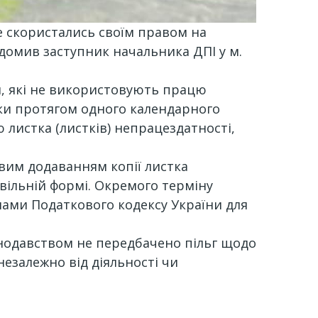
е скористались своїм правом на
відомив заступник начальника ДПІ у м.
пи, які не використовують працю
стки протягом одного календарного
 листка (листків) непрацездатності,
овим додаванням копії листка
овільній формі. Окремого терміну
мами Податкового кодексу України для
онодавством не передбачено пільг щодо
незалежно від діяльності чи