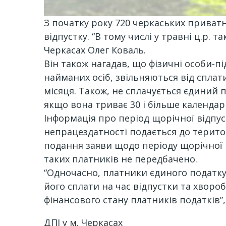
З початку року 720 черкаських приват
відпустку. “В тому числі у травні ц.р.
Черкасах Олег Коваль.
Він також нагадав, що фізичні особи-п
найманих осіб, звільняються від сплат
місяця. Також, не сплачується єдиний 
якщо вона триває 30 і більше календар
Інформація про період щорічної відпус
непрацездатності подається до територ
подання заяви щодо періоду щорічної 
таких платників не передбачено.
“Одночасно, платники єдиного податку
його сплати на час відпустки та хворо
фінансового стану платників податків”,
ДПІ у м. Черкасах