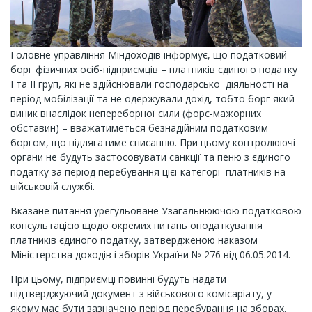
Головне управління Міндоходів інформує, що податковий
борг фізичних осіб-підприємців – платників єдиного податку
I та II груп, які не здійснювали господарської діяльності на
період мобілізації та не одержували дохід, тобто борг який
виник внаслідок непереборної сили (форс-мажорних
обставин) – вважатиметься безнадійним податковим
боргом, що підлягатиме списанню. При цьому контролюючі
органи не будуть застосовувати санкції та пеню з єдиного
податку за період перебування цієї категорії платників на
військовій службі.
Вказане питання урегульоване Узагальнюючою податковою
консультацією щодо окремих питань оподаткування
платників єдиного податку, затвердженою наказом
Міністерства доходів і зборів України № 276 від 06.05.2014.
При цьому, підприємці повинні будуть надати
підтверджуючий документ з військового комісаріату, у
якому має бути зазначено період перебування на зборах.