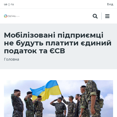
ua
|
ru
Вхід
Мобілізовані підприємці
не будуть платити єдиний
податок та ЄСВ
Рядок
Головна
навіґації