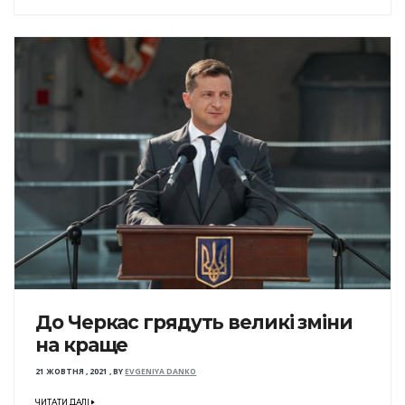
До Черкас грядуть великі зміни
на краще
21 ЖОВТНЯ , 2021
,
BY
EVGENIYA DANKO
ЧИТАТИ ДАЛІ