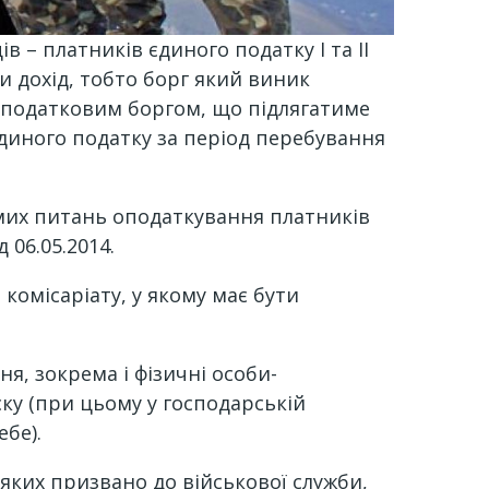
 – платників єдиного податку I та II
ли дохід, тобто борг який виник
 податковим боргом, що підлягатиме
диного податку за період перебування
их питань оподаткування платників
 06.05.2014.
комісаріату, у якому має бути
я, зокрема і фізичні особи-
ку (при цьому у господарській
бе).
яких призвано до військової служби,