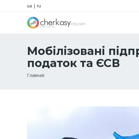
ua
|
ru
Мобілізовані під
податок та ЄСВ
Строка
Главная
навигации