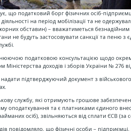
є, що податковий борг фізичних осіб-підприємців
 діяльності на період мобілізації та не одержува
ажорних обставин) – вважатиметься безнадійним
ни не будуть застосовувати санкції та пеню з є
лужбі.
льнюючою податковою консультацією щодо окрем
Міністерства доходів і зборів України № 276 від
надати підтверджуючий документ з військового 
ах.
ькову службу, які отримують грошове забезпеченн
ему оподаткування та є платниками єдиного внес
йманих осіб), звільняються від сплати ЄСВ (за се
ів повідомляло, що фізичні особи – підприємці, 