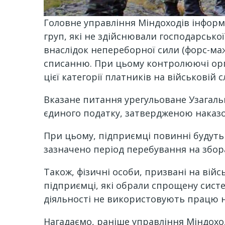
Головне управління Міндоходів інформу
груп, які не здійснювали господарської
внаслідок непереборної сили (форс-м
списанню. При цьому контролюючі орга
цієї категорії платників на військовій с
Вказане питання урегульоване Узага
єдиного податку, затвердженою наказом 
При цьому, підприємці повинні будуть 
зазначено період перебування на збор
Також, фізичні особи, призвані на війс
підприємці, які обрали спрощену сист
діяльності не використовують працю на
Нагадаємо, раніше управління Міндоход