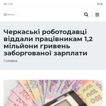
ua
|
ru
Вхід
Черкаські роботодавці
віддали працівникам 1,2
мільйони гривень
заборгованої зарплати
Рядок
Головна
навіґації