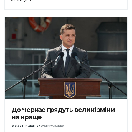
ЧИТАТИ ДАЛІ
До Черкас грядуть великі зміни
на краще
21 ЖОВТНЯ , 2021
,
BY
EVGENIYA DANKO