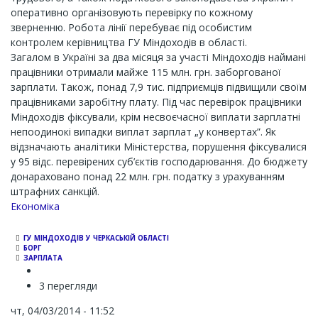
оперативно організовують перевірку по кожному
зверненню. Робота лінії перебуває під особистим
контролем керівництва ГУ Міндоходів в області.
Загалом в Україні за два місяця за участі Міндоходів наймані
працівники отримали майже 115 млн. грн. заборгованої
зарплати. Також, понад 7,9 тис. підприємців підвищили своїм
працівниками заробітну плату. Під час перевірок працівники
Міндоходів фіксували, крім несвоєчасної виплати зарплатні
непоодинокі випадки виплат зарплат „у конвертах”. Як
відзначають аналітики Міністерства, порушення фіксувалися
у 95 відс. перевірених суб’єктів господарювання. До бюджету
донараховано понад 22 млн. грн. податку з урахуванням
штрафних санкцій.
Економіка
ГУ МІНДОХОДІВ У ЧЕРКАСЬКІЙ ОБЛАСТІ
БОРГ
ЗАРПЛАТА
3 перегляди
чт, 04/03/2014 - 11:52