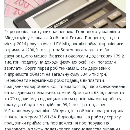
Як розповіла заступник начальника Головного управління
Міндоходів у Черкаській області Тетяна Проценко, за два
місяці 2014 року за участі ГУ Міндоходів наймані працівники
отримали 1200,9 тис. грн. заборгованої зарплати. За
рахунок цього місцеві бюджети одержали додаткових 179,2
тис. грн. податку на доходи фізичних осіб. Так, погасили
зарплатні борги перед робітниками шість державних
підприємств області на загальну суму 534,5 тис.грн.
Переконати несумлінних роботодавців виплатити
працівникам зароблені кошти вдалося під час заслуховувань
на засіданнях спеціальних комісій. Крім того, 68 підприємств
та 79 підприємців підвищили своїм працівниками заробітну
плату, до бюджету надійшло 99,1 тис. грн. податку.
У Головному управлінні Міндоходів в області працює гаряча
лінія за номером 33-91-34. Відповідальні за роботу сервісу
працівники приймають повідомлення про порушення
трудового, а також податкового законодавства України і