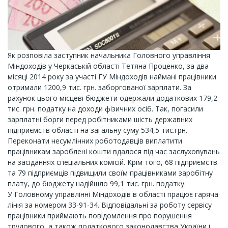
Як розповіла заступник начальника Головного управління
Міндоходів у Черкаській області Тетяна Проценко, за два
місяці 2014 року за участі ГУ Міндоходів наймані працівники
отримали 1200,9 тис. грн. заборгованої зарплати. За
рахунок цього місцеві бюджети одержали додаткових 179,2
тис. грн. податку на доходи фізичних осіб. Так, погасили
зарплатні борги перед робітниками шість державних
підприємств області на загальну суму 534,5 тис.грн.
Переконати несумлінних роботодавців виплатити
працівникам зароблені кошти вдалося під час заслуховувань
на засіданнях спеціальних комісій. Крім того, 68 підприємств
та 79 підприємців підвищили своїм працівниками заробітну
плату, до бюджету надійшло 99,1 тис. грн. податку.
У Головному управлінні Міндоходів в області працює гаряча
лінія за номером 33-91-34. Відповідальні за роботу сервісу
працівники приймають повідомлення про порушення
трудового, а також податкового законодавства України і