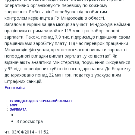
оперативно організовують перевірку по кожному
зверненню. Робота лінії перебуває під особистим
контролем керівництва ГУ Міндоходів в області.
Загалом в Україні за два місяця за участі Міндоходів наймані
працівники отримали майже 115 млн. грн. заборгованої
зарплати. Також, понад 7,9 тис. підприємців підвищили своїм
працівниками заробітну плату. Під час перевірок працівники
Міндоходів фіксували, крім несвоєчасної виплати зарплатні
непоодинокі випадки виплат зарплат „у конвертах”. Як
відзначають аналітики Міністерства, порушення фіксувалися
у 95 відс. перевірених суб’єктів господарювання. До бюджету
донараховано понад 22 млн. грн. податку з урахуванням
штрафних санкцій.
Економіка
ГУ МІНДОХОДІВ У ЧЕРКАСЬКІЙ ОБЛАСТІ
БОРГ
ЗАРПЛАТА
3 просмотра
чт, 03/04/2014 - 11:52