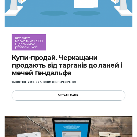
Інтернет
маркетинг і SEO
Відпочинок
розваги і хобі
Купи-продай. Черкащани
продають від тарганів до ланей і
мечей Гендальфа
16 КВІТНЯ , 2018
,
BY
АНОНІМ (НЕ ПЕРЕВІРЕНО)
ЧИТАТИ ДАЛІ