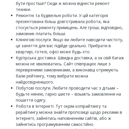
бути простіше? Сюди ж можна віднести ремонт
техніки.
Ремонтні та будівельні роботи. У цій категорія
презентована більш довготривала робота, яка
стосується ремонту приміщень. Але гроші, відповідно,
замовник платить більші.
Клінінгові послуги. Якщо ви любите наводити чистоту,
це заняття для вас підійде ідеально. Прибрати в
квартирі, готелі, офісі може будь-хто.
Кур’єрська доставка. Швидка доставка, а за свій багаж
можна не хвилюватись. Сайт співпрацює лише з
перевіреними замовниками, а виконавці отримують
бали рейтингу, тому вибрати можна
найдосвідченішого.
Побутові послуги. Любите проводити час з дітьми –
будьте нянею, гарно шиєте – візьміть замовлення на
пошиття одягу.
Робота в Інтернеті. Тут окрім копірайтингу та
рерайтингу можна знайти пропозиції щодо реклами в
Інтернеті, зайнятись наповненням сайтів, або ж
зайнятись програмуванням самостійно.