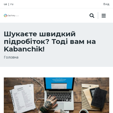
ua
|
ru
Вхід
Шукаєте швидкий
підробіток? Тоді вам на
Kabanchik!
Рядок
Головна
навіґації