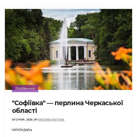
Відпочинок
"Софіївка" — перлина Черкаської
області
30 СІЧНЯ , 2026
,
BY
VIKTORIJ VOITOVA
ЧИТАТИ ДАЛІ