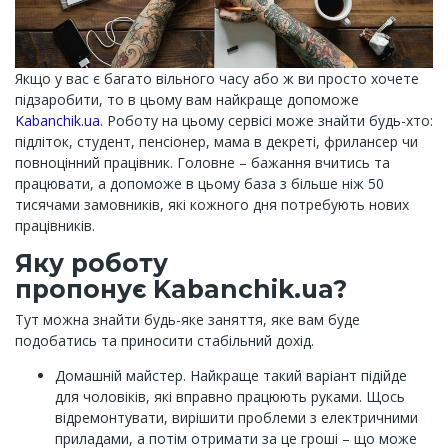
Якщо у вас є багато вільного часу або ж ви просто хочете
підзаробити, то в цьому вам найкраще допоможе
Kabanchik.ua
. Роботу на цьому сервісі може знайти будь-хто:
підліток, студент, пенсіонер, мама в декреті, фрилансер чи
повноцінний працівник. Головне – бажання вчитись та
працювати, а допоможе в цьому база з більше ніж 50
тисячами замовників, які кожного дня потребують нових
працівників.
Яку роботу
пропонує Kabanchik.ua?
Тут можна знайти будь-яке заняття, яке вам буде
подобатись та приносити стабільний дохід.
Домашній майстер. Найкраще такий варіант підійде
для чоловіків, які вправно працюють руками. Щось
відремонтувати, вирішити проблеми з електричними
приладами, а потім отримати за це гроші – що може