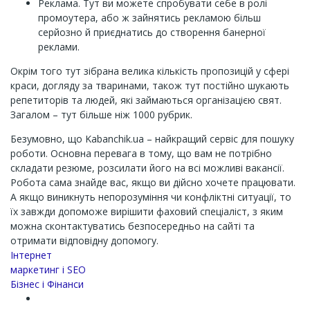
Реклама. Тут ви можете спробувати себе в ролі
промоутера, або ж зайнятись рекламою більш
серйозно й приєднатись до створення банерної
реклами.
Окрім того тут зібрана велика кількість пропозицій у сфері
краси, догляду за тваринами, також тут постійно шукають
репетиторів та людей, які займаються організацією свят.
Загалом – тут більше ніж 1000 рубрик.
Безумовно, що Kabanchik.ua – найкращий сервіс для пошуку
роботи. Основна перевага в тому, що вам не потрібно
складати резюме, розсилати його на всі можливі вакансії.
Робота сама знайде вас, якщо ви дійсно хочете працювати.
А якщо виникнуть непорозуміння чи конфліктні ситуації, то
їх завжди допоможе вирішити фаховий спеціаліст, з яким
можна сконтактуватись безпосередньо на сайті та
отримати відповідну допомогу.
Channel
Інтернет
маркетинг і SEO
Бізнес і Фінанси