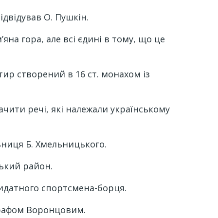
ідвідував О. Пушкін.
яна гора, але всі єдині в тому, що це
ир створений в 16 ст. монахом із
ачити речі, які належали українському
льниця Б. Хмельницького.
ський район.
 видатного спортсмена-борця.
графом Воронцовим.