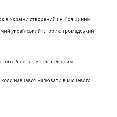
рків України створений кн. Голіциним.
омий український історик, громадський
зького Ренесансу голландським
, коли навчався малювати в місцевого