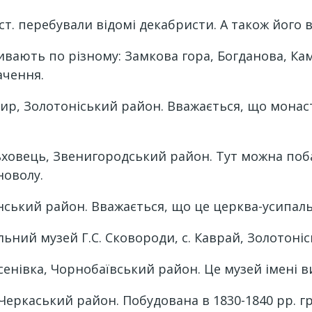
 ст. перебували відомі декабристи. А також його в
ивають по різному: Замкова гора, Богданова, Кам’
ачення.
ир, Золотоніський район. Вважається, що монаст
ільховець, Звенигородський район. Тут можна поб
новолу.
иринський район. Вважається, що це церква-усипа
ьний музей Г.С. Сковороди, с. Каврай, Золотоні
расенівка, Чорнобаївський район. Це музей імені
 Черкаський район. Побудована в 1830-1840 рр. 