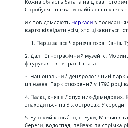
Кожна область багата на цікаві істори
Спробуємо назвати найбільш цікаві з н
Як повідомляють
Черкаси
з посилання
варто відвідати усім, хто цікавиться іс
Перш за все Чернеча гора, Канів.
2. Далі, Етнографічний музей, с. Мори
фігурувало в творах Тараса.
3. Національний дендрологічний парк «С
ця назва. Парк створений у 1796 році 
4. Палац князів Лопухіних-Демидових
знаходиться на 3-х островах. У середи
5. Буцький каньйон, с. Буки, Маньківс
береги, водоспад, пейзажі та стрімка рі