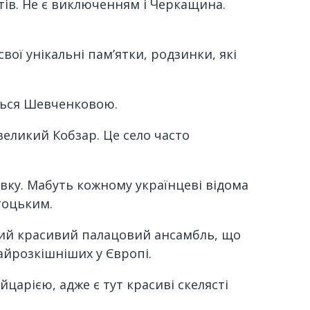
стів. Не є виключенням і Черкащина.
 свої унікальні пам’ятки, родзинки, які
ється Шевченковою.
великий Кобзар. Це село часто
ївку. Мабуть кожному українцеві відома
тоцьким.
ний красивий палацовий ансамбль, що
найрозкішніших у Європі.
царією, адже є тут красиві скелясті