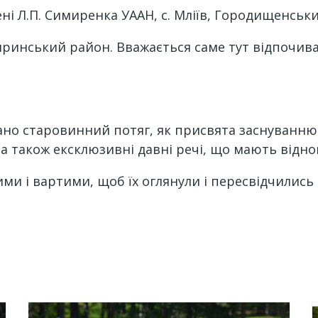
мені Л.П. Симиренка УААН, с. Мліїв, Городищенськ
игиринський район. Вважається саме тут відпочив
вано старовинний потяг, як присвята заснуванню з
, а також ексклюзивні давні речі, що мають відн
ими і вартими, щоб їх оглянули і пересвідчились в