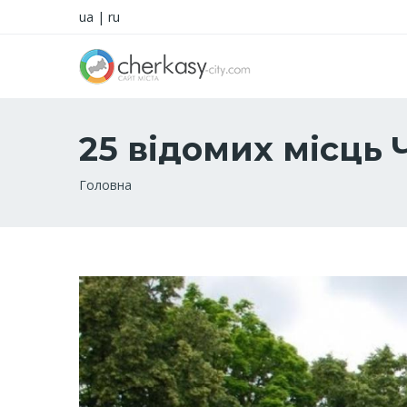
ua
|
ru
25 відомих місць 
Рядок
Головна
навіґації