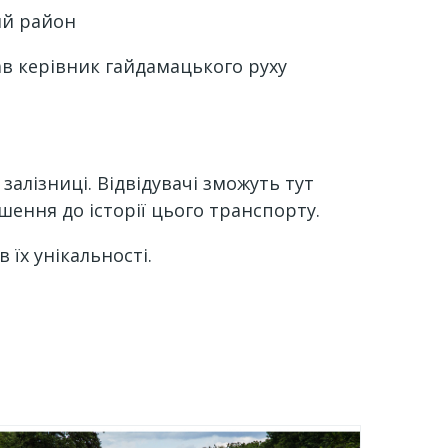
ий район
ав керівник гайдамацького руху
алізниці. Відвідувачі зможуть тут
ошення до історії цього транспорту.
 їх унікальності.