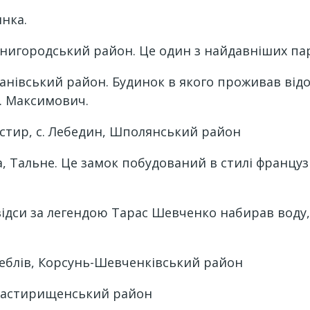
янка.
венигородський район. Це один з найдавніших па
Канівський район. Будинок в якого проживав від
М. Максимович.
стир, с. Лебедин, Шполянський район
, Тальне. Це замок побудований в стилі францу
звідси за легендою Тарас Шевченко набирав воду
Стеблів, Корсунь-Шевченківський район
онастирищенський район