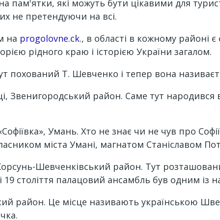
чна пам'ятки, які можуть бути цікавими для тури
их не претендуючи на всі.
м на
progolovne.ck
., в області в кожному районі є
торією рідного краю і історією України загалом.
 Тут похований Т. Шевченко і тепер вона назива
нці, Звенигородський район. Саме тут народився 
офіївка», Умань. Хто не знає чи не чув про Софі
власником міста Умані, магнатом Станіславом По
, Корсунь-Шевченківський район. Тут розташова
ні 19 століття палацовий ансамбль був одним із 
ький район. Це місце називають українською Швей
чка.