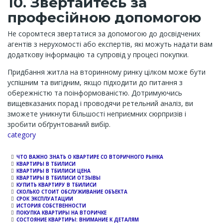
10. Звертайтесь за
професійною допомогою
Не соромтеся звертатися за допомогою до досвідчених
агентів з нерухомості або експертів, які можуть надати вам
додаткову інформацію та супровід у процесі покупки.
Придбання житла на вторинному ринку цілком може бути
успішним та вигідним, якщо підходити до питання з
обережністю та поінформованістю. Дотримуючись
вищевказаних порад і проводячи ретельний аналіз, ви
зможете уникнути більшості неприємних сюрпризів і
зробити обґрунтований вибір.
Channel
category
ЧТО ВАЖНО ЗНАТЬ О КВАРТИРЕ СО ВТОРИЧНОГО РЫНКА
КВАРТИРЫ В ТБИЛИСИ
КВАРТИРЫ В ТБИЛИСИ ЦЕНА
КВАРТИРЫ В ТБИЛИСИ ОТЗЫВЫ
КУПИТЬ КВАРТИРУ В ТБИЛИСИ
СКОЛЬКО СТОИТ ОБСЛУЖИВАНИЕ ОБЪЕКТА
СРОК ЭКСПЛУАТАЦИИ
ИСТОРИЯ СОБСТВЕННОСТИ
ПОКУПКА КВАРТИРЫ НА ВТОРИЧКЕ
СОСТОЯНИЕ КВАРТИРЫ: ВНИМАНИЕ К ДЕТАЛЯМ