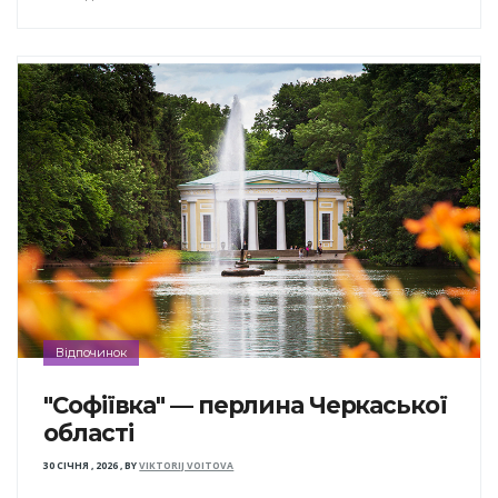
Відпочинок
"Софіївка" — перлина Черкаської
області
30 СІЧНЯ , 2026
,
BY
VIKTORIJ VOITOVA