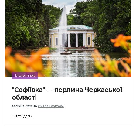
Відпочинок
"Софіївка" — перлина Черкаської
області
30 СІЧНЯ , 2026
,
BY
VIKTORIJ VOITOVA
ЧИТАТИ ДАЛІ