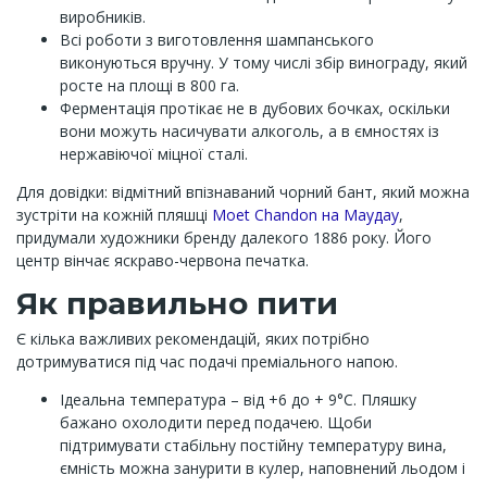
виробників.
Всі роботи з виготовлення шампанського
виконуються вручну. У тому числі збір винограду, який
росте на площі в 800 га.
Ферментація протікає не в дубових бочках, оскільки
вони можуть насичувати алкоголь, а в ємностях із
нержавіючої міцної сталі.
Для довідки: відмітний впізнаваний чорний бант, який можна
зустріти на кожній пляшці
Moet Chandon на Маудау
,
придумали художники бренду далекого 1886 року. Його
центр вінчає яскраво-червона печатка.
Як правильно пити
Є кілька важливих рекомендацій, яких потрібно
дотримуватися під час подачі преміального напою.
Ідеальна температура – від +6 до + 9°C. Пляшку
бажано охолодити перед подачею. Щоби
підтримувати стабільну постійну температуру вина,
ємність можна занурити в кулер, наповнений льодом і