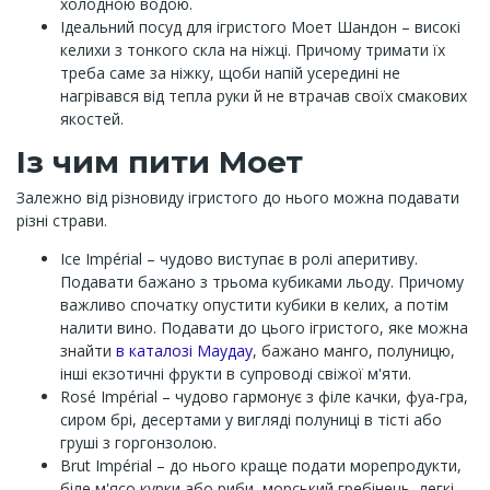
холодною водою.
Ідеальний посуд для ігристого Моет Шандон – високі
келихи з тонкого скла на ніжці. Причому тримати їх
треба саме за ніжку, щоби напій усередині не
нагрівався від тепла руки й не втрачав своїх смакових
якостей.
Із чим пити Моет
Залежно від різновиду ігристого до нього можна подавати
різні страви.
Ice Impérial – чудово виступає в ролі аперитиву.
Подавати бажано з трьома кубиками льоду. Причому
важливо спочатку опустити кубики в келих, а потім
налити вино. Подавати до цього ігристого, яке можна
знайти
в каталозі Маудау
, бажано манго, полуницю,
інші екзотичні фрукти в супроводі свіжої м'яти.
Rosé Impérial – чудово гармонує з філе качки, фуа-гра,
сиром брі, десертами у вигляді полуниці в тісті або
груші з горгонзолою.
Brut Impérial – до нього краще подати морепродукти,
біле м'ясо курки або риби, морський гребінець, легкі