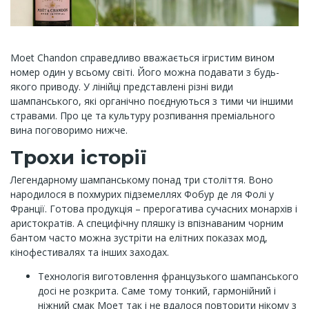
Moet Chandon справедливо вважається ігристим вином
номер один у всьому світі. Його можна подавати з будь-
якого приводу. У лінійці представлені різні види
шампанського, які органічно поєднуються з тими чи іншими
стравами. Про це та культуру розпивання преміального
вина поговоримо нижче.
Трохи історії
Легендарному шампанському понад три століття. Воно
народилося в похмурих підземеллях Фобур де ля Фолі у
Франції. Готова продукція – прерогатива сучасних монархів і
аристократів. А специфічну пляшку із впізнаваним чорним
бантом часто можна зустріти на елітних показах мод,
кінофестивалях та інших заходах.
Технологія виготовлення французького шампанського
досі не розкрита. Саме тому тонкий, гармонійний і
ніжний смак Моет так і не вдалося повторити нікому з