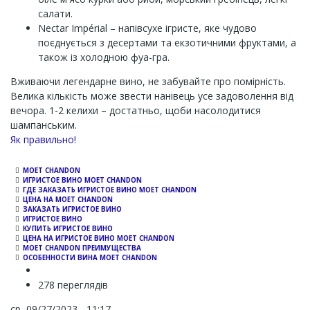
салати.
Nectar Impérial – напівсухе ігристе, яке чудово
поєднується з десертами та екзотичними фруктами, а
також із холодною фуа-гра.
Вживаючи легендарне вино, не забувайте про помірність.
Велика кількість може звести нанівець усе задоволення від
вечора. 1-2 келихи – достатньо, щоби насолодитися
шампанським.
Channel
Як правильно!
MOET CHANDON
ИГРИСТОЕ ВИНО MOET CHANDON
ГДЕ ЗАКАЗАТЬ ИГРИСТОЕ ВИНО MOET CHANDON
ЦЕНА НА MOET CHANDON
ЗАКАЗАТЬ ИГРИСТОЕ ВИНО
ИГРИСТОЕ ВИНО
КУПИТЬ ИГРИСТОЕ ВИНО
ЦЕНА НА ИГРИСТОЕ ВИНО MOET CHANDON
MOET CHANDON ПРЕИМУЩЕСТВА
ОСОБЕННОСТИ ВИНА MOET CHANDON
278 переглядів
ср, 09/27/2023 - 11:17