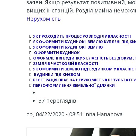
заяви. Якщо результат позитивний, мо
вищих інстанцій. Розділ майна неможл
Channel
Нерухомість
ЯК ПРОХОДИТЬ ПРОЦЕС РОЗПОДІЛУ ВЛАСНОСТІ
ЯК ОФОРМИТИ БУДИНОК І ЗЕМЛЮ КУПЛЕНІ ПІД КИ
ЯК ОФОРМИТИ БУДИНОК І ЗЕМЛЮ
ОФОРМИТИ БУДИНОК
ОФОРМЛЕННЯ БУДИНКУ У ВЛАСНІСТЬ БЕЗ ДОКУМЕ
ЗЕМЛЯ В ЧАСТКОВІЙ ВЛАСНОСТІ
ЯК ОФОРМИТИ ЗЕМЛЮ ПІД БУДИНКОМ У ВЛАСНІС
БУДИНКИ ПІД КИЄВОМ
РЕЄСТРАЦІЯ ПРАВ НА НЕРУХОМІСТЬ В РЕЗУЛЬТАТІ
ПЕРЕОФОРМЛЕННЯ ЗЕМЕЛЬНОЇ ДІЛЯНКИ
37 переглядів
ср, 04/22/2020 - 08:51
Inna Hananova