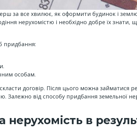
рш за все хвилює, як оформити будинок і землю у
діння нерухомістю і необхідно добре їх знати, 
б придбання:
и.
чним особам.
скласти договір. Після цього можна займатися р
ною. Залежно від способу придбання земельної нер
а нерухомість в резул