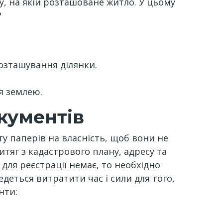
у, на якій розташоване житло. У цьому
?
озташування ділянки.
я землею.
кументів
ту паперів на власність, щоб вони не
витяг з кадастрового плану, адресу та
 для реєстрації немає, то необхідно
деться витратити час і сили для того,
нти: