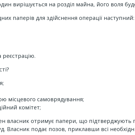
один вирішується на розділ майна, його воля буд
дних паперів для здійснення операції наступний:
а реєстрацію.
сті?
я;
ою місцевого самоврядування;
ійний комітет;
ен власник отримує папери, що підтверджують 
уд. Власник подає позов, приклавши всі необхідн