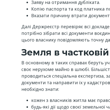
Заяву на отримання дубліката.
Копію паспорта та код платника п
Вказати причину втрати документі
Далі Держреєстр перевіряє всі докладен
потрібно зібрати всі документи воєди
цього власнику повідомляють точну дат
Земля в частковій
В основному в таких справах беруть у
своє нерухоме майно в шлюбі. Більшіст
проводиться спеціальна експертиза, за
документи та направити їх у кадастров
необхідно знати:
кожен з власників житла має прав
будь-які дії щодо своєї земельної