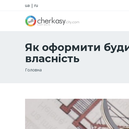
ua
|
ru
Як оформити буди
власність
Рядок
Головна
навіґації