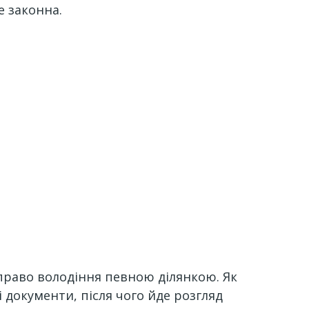
е законна.
право володіння певною ділянкою. Як
і документи, після чого йде розгляд