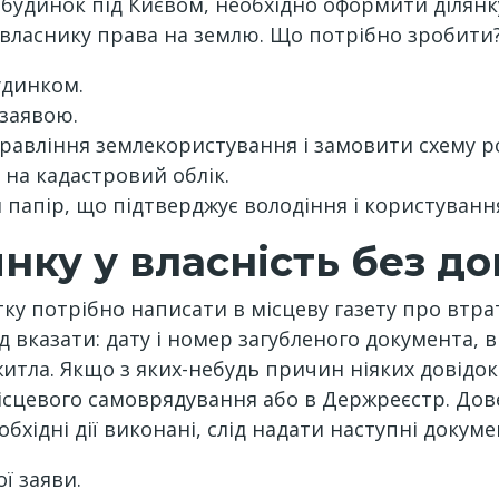
 будинок під Києвом, необхідно оформити ділянк
власнику права на землю. Що потрібно зробити
удинком.
 заявою.
равління землекористування і замовити схему р
на кадастровий облік.
 папір, що підтверджує володіння і користуванн
ку у власність без до
ку потрібно написати в місцеву газету про втра
ід вказати: дату і номер загубленого документа, 
житла. Якщо з яких-небудь причин ніяких довідок
сцевого самоврядування або в Держреєстр. Дове
бхідні дії виконані, слід надати наступні докуме
ї заяви.