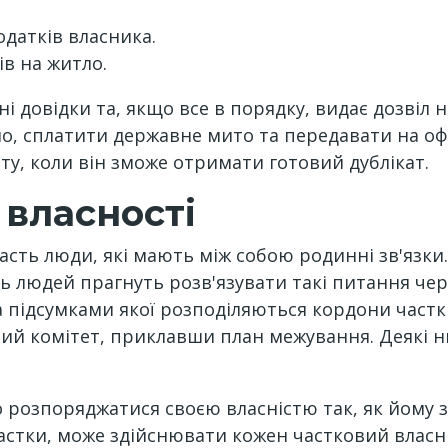
одатків власника.
в на житло.
і довідки та, якщо все в порядку, видає дозвіл 
но, сплатити державне мито та передавати на оф
у, коли він зможе отримати готовий дублікат.
 власності
часть люди, які мають між собою родинні зв'язк
ь людей прагнуть розв'язувати такі питання чере
 підсумками якої розподіляються кордони частки
ий комітет, приклавши план межування. Деякі ню
о розпоряджатися своєю власністю так, як йому 
 частки, може здійснювати кожен частковий власн