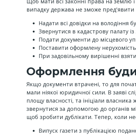
Щоб мати всі законні права на землю і
випадку держава не зможе пред'явити 
Надати всі довідки на володіння б
Звернутися в кадастрову палату із
Подати документи до місцевого уп
Поставити оформлену нерухомість 
При задовільному вирішенні взяти
Оформлення будин
Якщо документи втрачені, то для почат
мали ніякої юридичної сили. В заяві сл
площу власності, та ініціали власника 
звернутися за допомогою до органів мі
щоб зробити дублікати. Тепер, коли нео
Випуск газети з публікацією подано