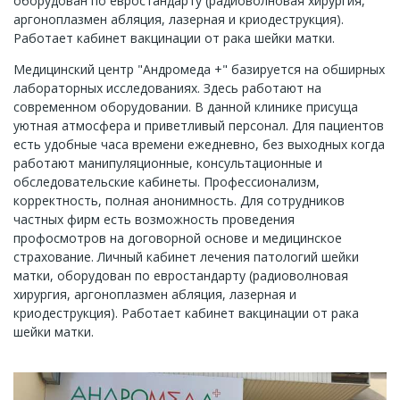
оборудован по евростандарту (радиоволновая хирургия,
аргоноплазмен абляция, лазерная и криодеструкция).
Работает кабинет вакцинации от рака шейки матки.
Медицинский центр "Андромеда +" базируется на обширных
лабораторных исследованиях. Здесь работают на
современном оборудовании. В данной клинике присуща
уютная атмосфера и приветливый персонал. Для пациентов
есть удобные часа времени ежедневно, без выходных когда
работают манипуляционные, консультационные и
обследовательские кабинеты. Профессионализм,
корректность, полная анонимность. Для сотрудников
частных фирм есть возможность проведения
профосмотров на договорной основе и медицинское
страхование. Личный кабинет лечения патологий шейки
матки, оборудован по евростандарту (радиоволновая
хирургия, аргоноплазмен абляция, лазерная и
криодеструкция). Работает кабинет вакцинации от рака
шейки матки.