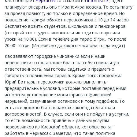
Как сообщает
Черкассы
со ссылкой на
infomist.ck
., здесь
планируют внедрить опыт Ивано-Франковска. То есть плату
за проезд повысят, но только в определенное время. Но
повышение тарифа обяжет перевозчиков с 10 до 14 часов
бесплатно возить студентов, школьников и пенсионеров
(который это студент или школьник ходит на пары или
уроки на 10.00). Если в течение дня тариф 5 грн., то после
20.00 - 6 грн. (Интересно до какого часа они тогда ездят)
Как заявляют городские чиновники если и наши
перевозчики готовы также брать на себя социальную
ответственность, мы готовы садиться и предметно
говорить о повышении тарифа. Кроме того, продолжил
Юрий Ботнарь, перевозчики должны выполнить
предварительные условия, которые поставил перед ними
исполком: установление мониторинга с фиксацией
нарушений, озвучивания остановок и тому подобное. То
есть все должно быть в рамках законодательства и
договоренностей. В случае, если они не пойдут на уступки,
то есть возможность привлечь к данным услугам
перевозчиков из Киевской области, которые хотят
работать в Черкассах. Заметим, что такая политика