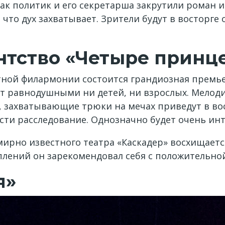
как политик и его секретарша закрутили роман 
что дух захватывает. Зрители будут в восторге
нтство «Четыре принц
стной филармонии состоится грандиозная премье
т равнодушными ни детей, ни взрослых. Мелод
, захватывающие трюки на мечах приведут в вос
ти расследование. Однозначно будет очень инт
ирно известного театра «Каскадер» восхищается
лений он зарекомендовал себя с положительно
я»