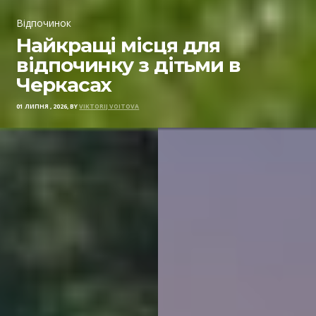
Відпочинок
Найкращі місця для
відпочинку з дітьми в
Черкасах
01 ЛИПНЯ , 2026, BY
VIKTORIJ VOITOVA