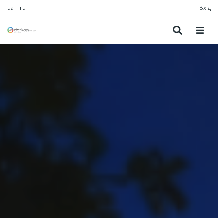
ua
|
ru
Вхід