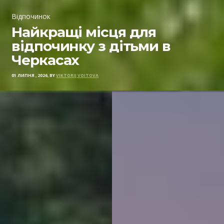
Відпочинок
Найкращі місця для
відпочинку з дітьми в
Черкасах
01 ЛИПНЯ , 2026, BY
VIKTORIJ VOITOVA