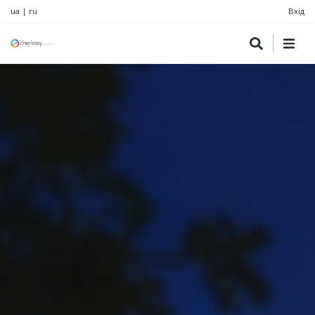
ua
|
ru
Вхід