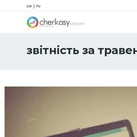
ua
|
ru
звітність за траве