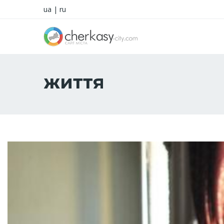
ua
|
ru
життя