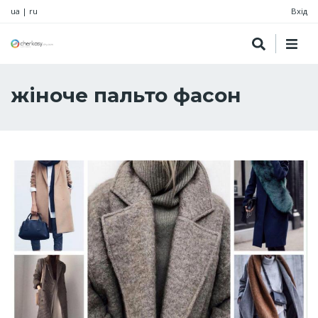
ua
|
ru
Вхід
жіноче пальто фасон