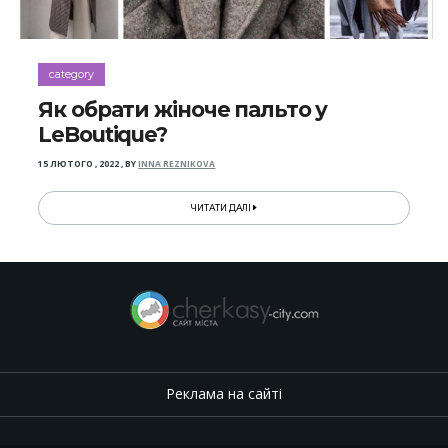
category
Як обрати жіноче пальто у
LeBoutique?
15 ЛЮТОГО , 2022
,
BY
INNA REZNIKOVA
ЧИТАТИ ДАЛІ
Реклама на сайті