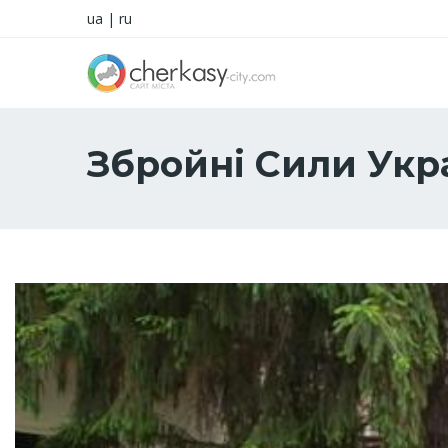
ua
|
ru
Збройні Сили Укр