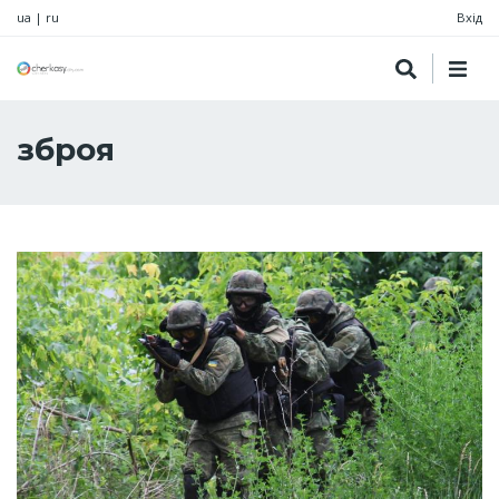
ua
|
ru
Вхід
зброя