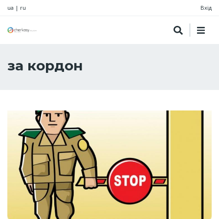
ua
|
ru
Вхід
за кордон