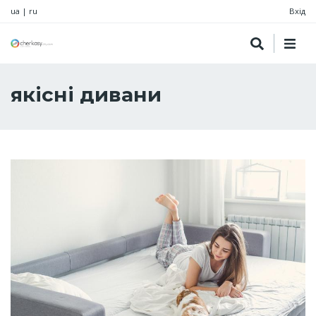
ua
|
ru
Вхід
якісні дивани