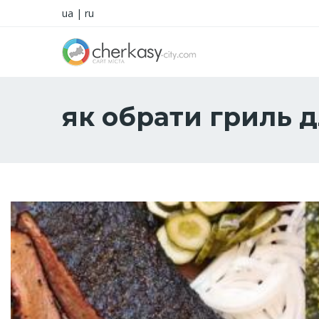
ua
|
ru
як обрати гриль 