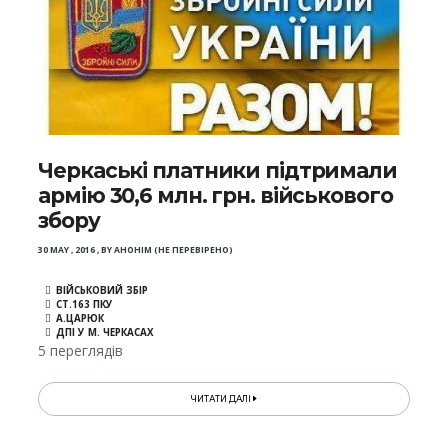
Черкаські платники підтримали
армію 30,6 млн. грн. військового
збору
30 MAY , 2016
,
BY
АНОНІМ (НЕ ПЕРЕВІРЕНО)
ВІЙСЬКОВИЙ ЗБІР
СТ.163 ПКУ
А.ЦАРЮК
ДПІ У М. ЧЕРКАСАХ
5 переглядів
ЧИТАТИ ДАЛІ