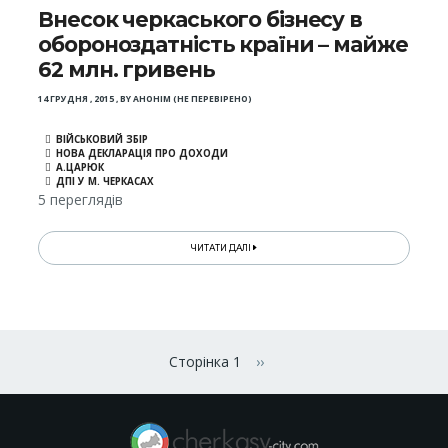
Внесок черкаського бізнесу в
обороноздатність країни – майже
62 млн. гривень
14 ГРУДНЯ , 2015
,
BY
АНОНІМ (НЕ ПЕРЕВІРЕНО)
ВІЙСЬКОВИЙ ЗБІР
НОВА ДЕКЛАРАЦІЯ ПРО ДОХОДИ
А.ЦАРЮК
ДПІ У М. ЧЕРКАСАХ
5 переглядів
ЧИТАТИ ДАЛІ
Розбивка
на
Сторінка 1
››
Наступна сторінка
сторінки