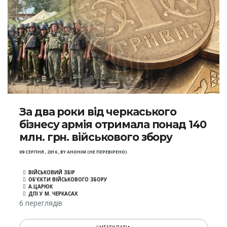
За два роки від черкаського
бізнесу армія отримала понад 140
млн. грн. військового збору
09 СЕРПНЯ , 2016
,
BY
АНОНІМ (НЕ ПЕРЕВІРЕНО)
ВІЙСЬКОВИЙ ЗБІР
ОБ’ЄКТИ ВІЙСЬКОВОГО ЗБОРУ
А.ЦАРЮК
ДПІ У М. ЧЕРКАСАХ
6 переглядів