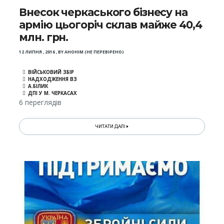
Внесок черкаського бізнесу на
армію цьогоріч склав майже 40,4
млн. грн.
12 ЛИПНЯ , 2016
,
BY
АНОНІМ (НЕ ПЕРЕВІРЕНО)
ВІЙСЬКОВИЙ ЗБІР
НАДХОДЖЕННЯ ВЗ
А.БІЛИК
ДПІ У М. ЧЕРКАСАХ
6 переглядів
ЧИТАТИ ДАЛІ