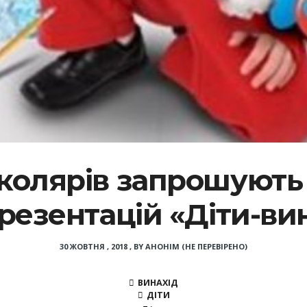
олярів запрошують 
презентацій «Діти-ви
30 ЖОВТНЯ , 2018
,
BY
АНОНІМ (НЕ ПЕРЕВІРЕНО)
ВИНАХІД
ДІТИ