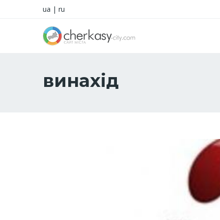
ua
|
ru
винахід