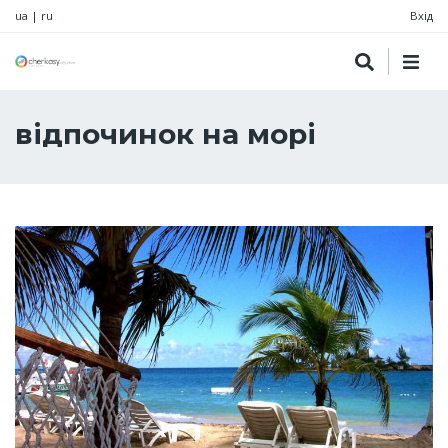
ua
|
ru
Вхід
відпочинок на морі